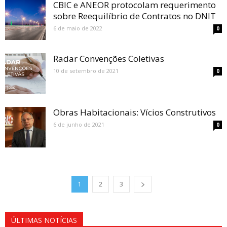
CBIC e ANEOR protocolam requerimento
sobre Reequilíbrio de Contratos no DNIT
6 de maio de 2022
0
Radar Convenções Coletivas
10 de setembro de 2021
0
Obras Habitacionais: Vícios Construtivos
6 de junho de 2021
0
1
2
3
ÚLTIMAS NOTÍCIAS