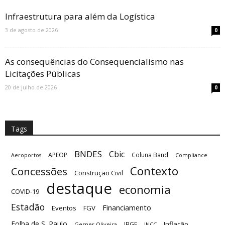
Infraestrutura para além da Logística
3 de agosto de 2026
0
As consequências do Consequencialismo nas
Licitações Públicas
20 de julho de 2026
0
Tags
BNDES
Cbic
APEOP
Coluna Band
Aeroportos
Compliance
Contexto
Concessões
Construção Civil
destaque
economia
COVID-19
Estadão
Financiamento
Eventos
FGV
Folha de S. Paulo
Inflação
IBGE
Gesner Oliveira
INCC