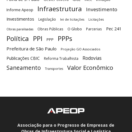
Infraestrutura
Investimento
Informe Apeop
Investimentos
Legislação
lei de licitações
Licitações
Pec 241
O Globo
Obras Públicas
Parcerias
Obras paralisadas
Política
PPI
PPPs
PPP
Prefeitura de São Paulo
Projeção GO Associados
Rodovias
Publicações CBIC
Reforma Trabalhista
Valor Econômico
Saneamento
Transportes
Associação para o Progresso de Empresas de
Obras de Infraestrutura Social e Logística