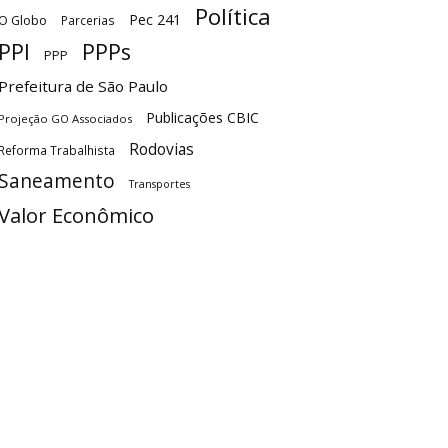
Política
Pec 241
O Globo
Parcerias
PPI
PPPs
PPP
Prefeitura de São Paulo
Publicações CBIC
Projeção GO Associados
Rodovias
Reforma Trabalhista
Saneamento
Transportes
Valor Econômico