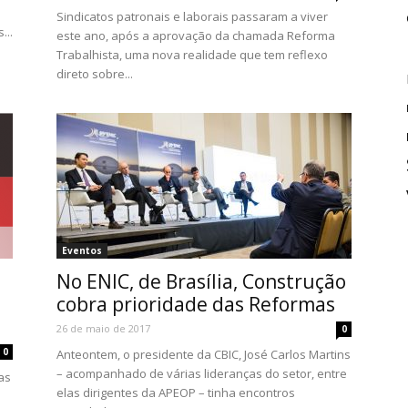
Sindicatos patronais e laborais passaram a viver
...
este ano, após a aprovação da chamada Reforma
Trabalhista, uma nova realidade que tem reflexo
direto sobre...
Eventos
No ENIC, de Brasília, Construção
cobra prioridade das Reformas
26 de maio de 2017
0
0
Anteontem, o presidente da CBIC, José Carlos Martins
– acompanhado de várias lideranças do setor, entre
as
elas dirigentes da APEOP – tinha encontros