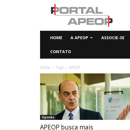
Portal
Apeop
HOME
A APEOP
ASSOCIE-SE
CONTATO
Home
Tags
APEOP
Opinião
APEOP busca mais