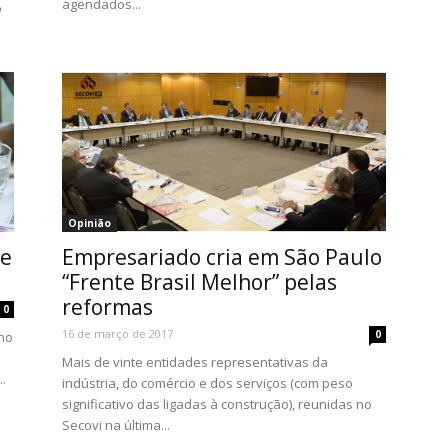
agendados...
o
Opinião
de
Empresariado cria em São Paulo
“Frente Brasil Melhor” pelas
reformas
0
16 de março de 2017
0
ano
Mais de vinte entidades representativas da
.
indústria, do comércio e dos serviços (com peso
significativo das ligadas à construção), reunidas no
Secovi na última...