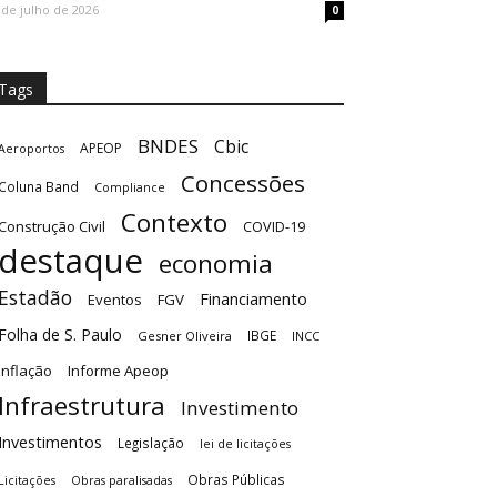
 de julho de 2026
0
Tags
BNDES
Cbic
APEOP
Aeroportos
Concessões
Coluna Band
Compliance
Contexto
Construção Civil
COVID-19
destaque
economia
Estadão
Financiamento
Eventos
FGV
Folha de S. Paulo
IBGE
Gesner Oliveira
INCC
Inflação
Informe Apeop
Infraestrutura
Investimento
Investimentos
Legislação
lei de licitações
Obras Públicas
Licitações
Obras paralisadas