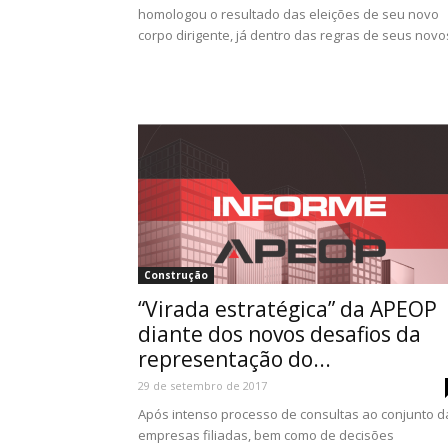
homologou o resultado das eleições de seu novo
corpo dirigente, já dentro das regras de seus novos
Construção
“Virada estratégica” da APEOP
diante dos novos desafios da
representação do...
29 de setembro de 2017
Após intenso processo de consultas ao conjunto d
empresas filiadas, bem como de decisões