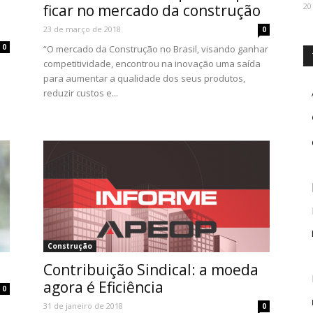
ficar no mercado da construção
20
23 de março de 2018
0
0
“O mercado da Construção no Brasil, visando ganhar
competitividade, encontrou na inovação uma saída
para aumentar a qualidade dos seus produtos,
reduzir custos e...
Construção
Contribuição Sindical: a moeda
agora é Eficiência
0
31 de janeiro de 2018
0