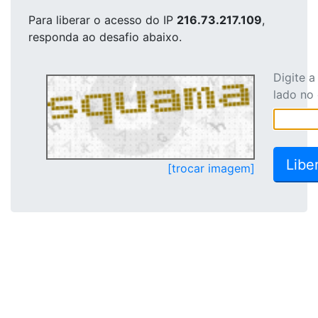
Para liberar o acesso
do IP
216.73.217.109
,
responda ao desafio abaixo.
Digite 
lado no
[trocar imagem]